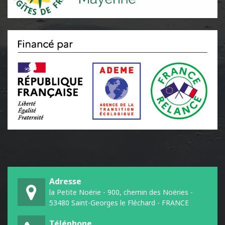
Adresse
la Petite Noërie - 900, chemin des Noëries -
53480 Saint-Georges le Fléchard - FRANCE
Téléphone