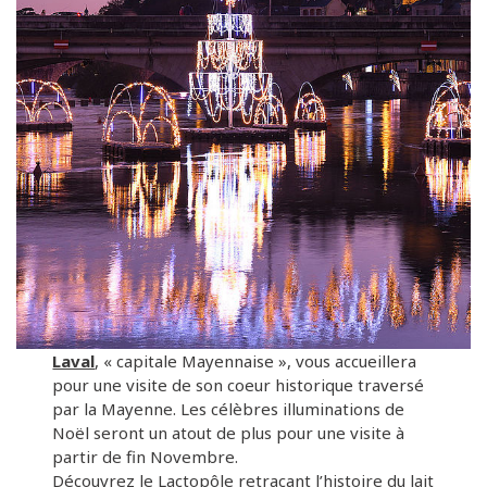
Laval
, « capitale Mayennaise », vous accueillera
pour une visite de son coeur historique traversé
par la Mayenne. Les célèbres illuminations de
Noël seront un atout de plus pour une visite à
partir de fin Novembre.
Découvrez le Lactopôle retraçant l’histoire du lait