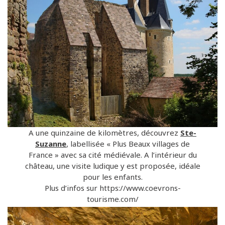
A une quinzaine de kilomètres, découvrez
Ste-
Suzanne
, labellisée « Plus Beaux villages de
France » avec sa cité médiévale. A l’intérieur du
château, une visite ludique y est proposée, idéale
pour les enfants.
Plus d’infos sur https://www.coevrons-
tourisme.com/